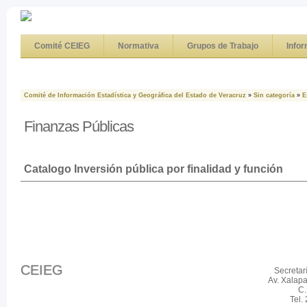
Comité CEIEG
Normativa
Grupos de Trabajo
Info
Comité de Información Estadística y Geográfica del Estado de Veracruz
»
Sin categoría
»
E
Finanzas Públicas
Catalogo Inversión pública por finalidad y función
CEIEG
Secretar
Av. Xalap
C.
Tel.