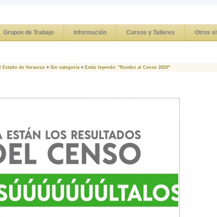
Grupos de Trabajo
Información
Cursos y Talleres
Otros si
l Estado de Veracruz
»
Sin categoría
»
Estás leyendo: "Rumbo al Censo 2020"