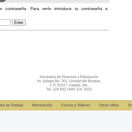
or contraseña. Para verlo introduce tu contraseña a
Secretaría de Finanzas y Planeación
Av. Xalapa No. 301, Unidad del Bosque,
C.P. 91017, Xalapa, Ver.
Tel. 228 842 1400, Ext. 3352
os de Trabajo
Información
Cursos y Talleres
Otros sitios
Tr