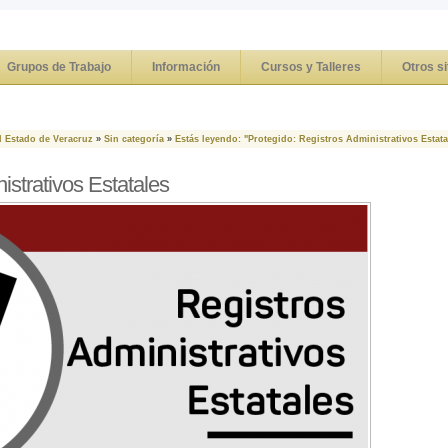
Grupos de Trabajo
Información
Cursos y Talleres
Otros si
l Estado de Veracruz
»
Sin categoría
»
Estás leyendo: "Protegido: Registros Administrativos Estata
istrativos Estatales