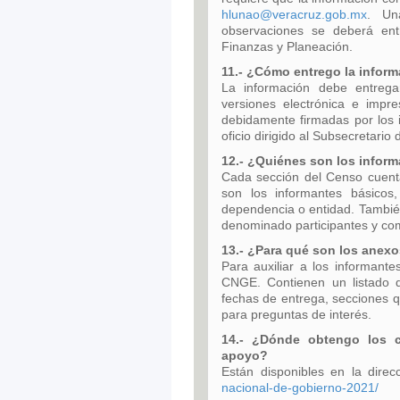
hlunao@veracruz.gob.mx
. Un
observaciones se deberá entr
Finanzas y Planeación.
11.- ¿Cómo entrego la inform
La información debe entrega
versiones electrónica e impr
debidamente firmadas por los i
oficio dirigido al Subsecretari
12.- ¿Quiénes son los infor
Cada sección del Censo cuent
son los informantes básico
dependencia o entidad. También
denominado participantes y co
13.- ¿Para qué son los anexo
Para auxiliar a los informante
CNGE. Contienen un listado d
fechas de entrega, secciones 
para preguntas de interés.
14.- ¿Dónde obtengo los c
apoyo?
Están disponibles en la dire
nacional-de-gobierno-2021/