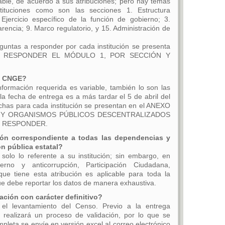
able, de acuerdo a sus atribuciones; pero hay temas
ituciones como son las secciones 1. Estructura
 Ejercicio específico de la función de gobierno; 3.
arencia; 9. Marco regulatorio, y 15. Administración de
eguntas a responder por cada institución se presenta
RA RESPONDER EL MÓDULO 1, POR SECCIÓN Y
el CNGE?
formación requerida es variable, también lo son las
la fecha de entrega es a más tardar el 5 de abril del
echas para cada institución se presentan en el ANEXO
S Y ORGANISMOS PÚBLICOS DESCENTRALIZADOS
 RESPONDER.
ión correspondiente a todas las dependencias y
ón pública estatal?
solo lo referente a su institución; sin embargo, en
rno y anticorrupción, Participación Ciudadana,
n que tiene esta atribución es aplicable para toda la
que debe reportar los datos de manera exhaustiva.
ación con carácter definitivo?
 el levantamiento del Censo. Previo a la entrega
e realizará un proceso de validación, por lo que se
pleta se envíe en versión excel al correo electrónico