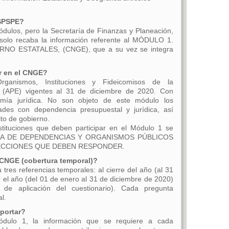
GSPSPE?
dulos, pero la Secretaría de Finanzas y Planeación,
 solo recaba la información referente al MÓDULO 1.
O ESTATALES, (CNGE), que a su vez se integra
ar en el CNGE?
rganismos, Instituciones y Fideicomisos de la
al (APE) vigentes al 31 de diciembre de 2020. Con
mía jurídica. No son objeto de este módulo los
des con dependencia presupuestal y jurídica, así
ito de gobierno.
nstituciones que deben participar en el Módulo 1 se
LISTA DE DEPENDENCIAS Y ORGANISMOS PÚBLICOS
ECCIONES QUE DEBEN RESPONDER.
l CNGE (cobertura temporal)?
tres referencias temporales: al cierre del año (al 31
 el año (del 01 de enero al 31 de diciembre de 2020)
de aplicación del cuestionario). Cada pregunta
l.
portar?
ódulo 1, la información que se requiere a cada