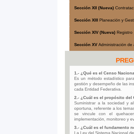
Sección XII (Nueva)
Contratac
Sección XIII
Planeación y Gesti
Sección XIV (Nueva)
Registro 
Sección XV
Administración de 
PREG
1.- ¿Qué es el Censo Nacion
Es un método estadístico para
gestión y desempeño de las inst
cada Entidad Federativa.
2.- ¿Cuál es el propósito de
Suministrar a la sociedad y al
oportuna, referente a los temas
se vincule con el quehace
implementación, monitoreo y eva
3.- ¿Cuál es el fundamento n
La Ley del Sistema Nacional de 