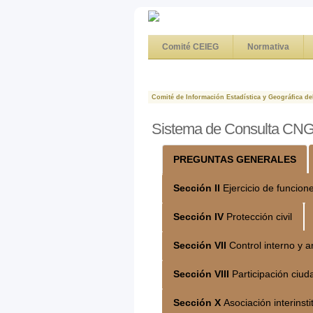
Comité CEIEG
Normativa
Comité de Información Estadística y Geográfica de
Sistema de Consulta CN
PREGUNTAS GENERALES
Sección II
Ejercicio de funcion
Sección IV
Protección civil
Sección VII
Control interno y a
Sección VIII
Participación ciu
Sección X
Asociación interinsti