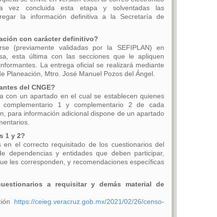
a vez concluida esta etapa y solventadas las
egar la información definitiva a la Secretaría de
ación con carácter definitivo?
rse (previamente validadas por la SEFIPLAN) en
esa, esta última con las secciones que le apliquen
nformantes. La entrega oficial se realizará mediante
o de Planeación, Mtro. José Manuel Pozos del Ángel.
mantes del CNGE?
a con un apartado en el cual se establecen quienes
s, complementario 1 y complementario 2 de cada
, para información adicional dispone de un apartado
mentarios.
s 1 y 2?
s en el correcto requisitado de los cuestionarios del
e dependencias y entidades que deben participar,
que les corresponden, y recomendaciones específicas
uestionarios a requisitar y demás material de
cción
https://ceieg.veracruz.gob.mx/2021/02/26/censo-