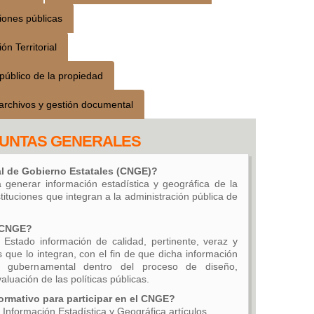
iones públicas
ón Territorial
público de la propiedad
archivos y gestión documental
UNTAS GENERALES
al de Gobierno Estatales (CNGE)?
 generar información estadística y geográfica de la
ituciones que integran a la administración pública de
l CNGE?
 Estado información de calidad, pertinente, veraz y
 que lo integran, con el fin de que dicha información
r gubernamental dentro del proceso de diseño,
luación de las políticas públicas.
ormativo para participar en el CNGE?
Información Estadística y Geográfica artículos