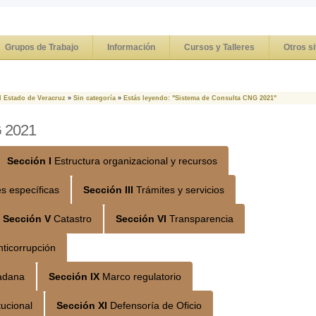
Grupos de Trabajo
Información
Cursos y Talleres
Otros si
l Estado de Veracruz
»
Sin categoría
»
Estás leyendo: "Sistema de Consulta CNG 2021"
G 2021
Sección I
Estructura organizacional y recursos
es específicas
Sección III
Trámites y servicios
Sección V
Catastro
Sección VI
Transparencia
nticorrupción
dadana
Sección IX
Marco regulatorio
tucional
Sección XI
Defensoría de Oficio