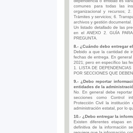
dependencia o entidad es vari
comunes para todas las inst
organizacional y recursos; 2.
Trámites y servicios; 6. Transp
archivos y gestión documental.
Un listado detallado de las pr
en el ANEXO 2. GUÍA PA
PREGUNTA.
8.- ¿Cuándo debo entregar 
Debido a que la cantidad de in
fechas de entrega. En general 
2021; pero en específico las f
1. LISTA DE DEPENDENCIA
POR SECCIONES QUE DEBEN
9.- ¿Debo reportar informac
entidades de la administraci
No. En general debe reportar 
secciones como Control inte
Protección Civil la institució
administración estatal, por lo 
10.- ¿Debo entregar la inform
Existen diferentes etapas en
definitiva de la información s
requiere que la información com