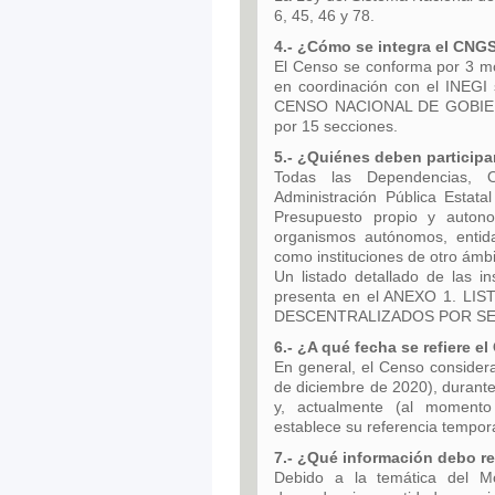
6, 45, 46 y 78.
4.- ¿Cómo se integra el CN
El Censo se conforma por 3 mó
en coordinación con el INEGI
CENSO NACIONAL DE GOBIERN
por 15 secciones.
5.- ¿Quiénes deben particip
Todas las Dependencias, O
Administración Pública Estat
Presupuesto propio y autono
organismos autónomos, entida
como instituciones de otro ámb
Un listado detallado de las i
presenta en el ANEXO 1. 
DESCENTRALIZADOS POR S
6.- ¿A qué fecha se refiere e
En general, el Censo considera 
de diciembre de 2020), durante
y, actualmente (al momento 
establece su referencia tempora
7.- ¿Qué información debo re
Debido a la temática del M