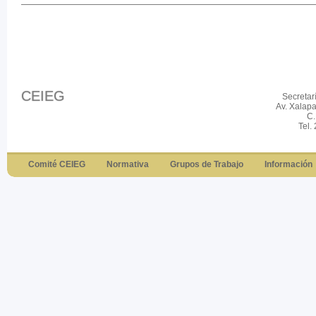
CEIEG
Secretar
Av. Xalap
C.
Tel.
Comité CEIEG
Normativa
Grupos de Trabajo
Información