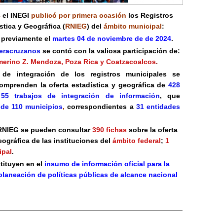
4
el INEGI
publicó por primera ocasión
los Registros
tica y Geográfica (
RNIEG
) del
ámbito municipal
:
a previamente el
martes 04 de noviembre de de 2024
.
eracruzanos
se contó con la valiosa participación de:
merino Z. Mendoza, Poza Rica y Coatzacoalcos
.
 de integración de los registros municipales
se
omprenden la oferta estadística y geográfica de
428
5 trabajos de integración de información
,
que
 de 110 municipios
,
correspondientes a
31 entidades
 RNIEG se pueden consultar
390 fichas
sobre la oferta
eográfica de las instituciones del
ámbito federal
;
1
ipal
.
tituyen en el
insumo
de información oficial para la
planeación de políticas públicas
de alcance nacional