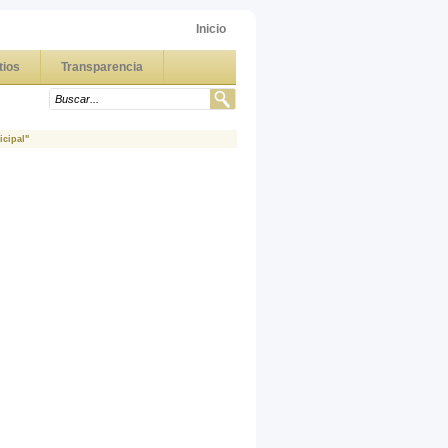
Inicio
tios
Transparencia
icipal"