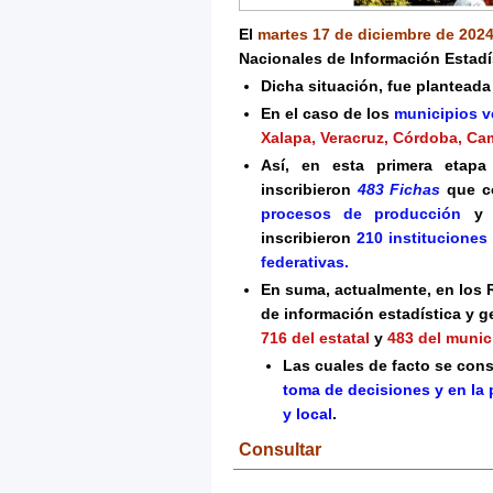
El
martes 17 de diciembre de 202
Nacionales de Información Estadís
Dicha situación, fue plantead
En el caso de los
municipios v
Xalapa, Veracruz, Córdoba, Ca
Así, en esta primera etapa
inscribieron
483 Fichas
que c
procesos de producción
y
5
inscribieron
210 instituciones
federativas.
En suma, actualmente, en los
de información estadística y g
716 del estatal
y
483 del munic
Las cuales de facto se cons
toma de decisiones y en la 
y local
.
Consultar