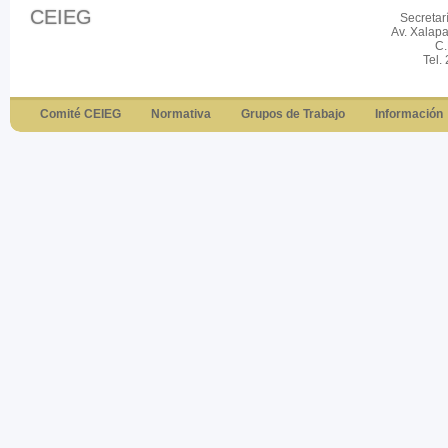
CEIEG
Secretar
Av. Xalap
C.
Tel.
Comité CEIEG
Normativa
Grupos de Trabajo
Información